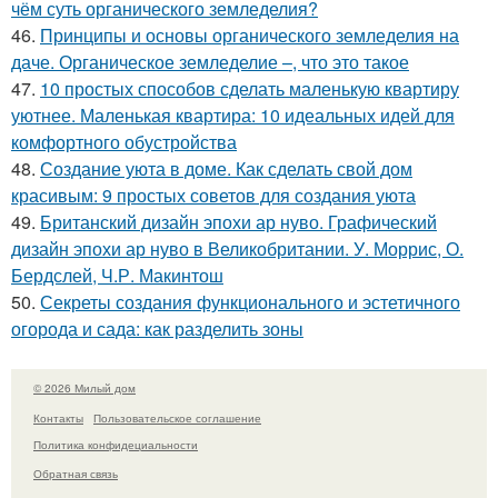
чём суть органического земледелия?
46.
Принципы и основы органического земледелия на
даче. Органическое земледелие –, что это такое
47.
10 простых способов сделать маленькую квартиру
уютнее. Маленькая квартира: 10 идеальных идей для
комфортного обустройства
48.
Создание уюта в доме. Как сделать свой дом
красивым: 9 простых советов для создания уюта
49.
Британский дизайн эпохи ар нуво. Графический
дизайн эпохи ар нуво в Великобритании. У. Моррис, О.
Бердслей, Ч.Р. Макинтош
50.
Секреты создания функционального и эстетичного
огорода и сада: как разделить зоны
© 2026 Милый дом
Контакты
Пользовательское соглашение
Политика конфидециальности
Обратная связь