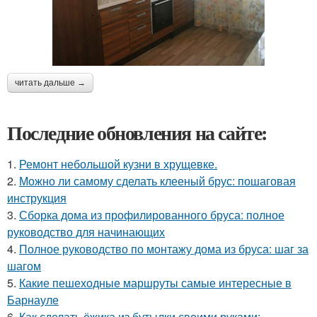
читать дальше →
Последние обновления на сайте:
1.
Ремонт небольшой кузни в хрущевке.
2.
Можно ли самому сделать клееный брус: пошаговая
инструкция
3.
Сборка дома из профилированного бруса: полное
руководство для начинающих
4.
Полное руководство по монтажу дома из бруса: шаг за
шагом
5.
Какие пешеходные маршруты самые интересные в
Барнауле
6.
Как сделать ёжика из бутылки своими руками: