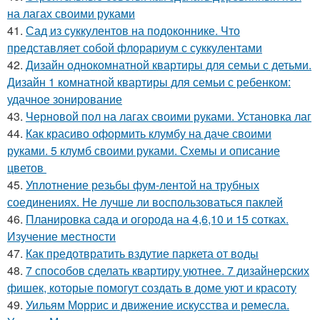
на лагах своими руками
41.
Сад из суккулентов на подоконнике. Что
представляет собой флорариум с суккулентами
42.
Дизайн однокомнатной квартиры для семьи с детьми.
Дизайн 1 комнатной квартиры для семьи с ребенком:
удачное зонирование
43.
Черновой пол на лагах своими руками. Установка лаг
44.
Как красиво оформить клумбу на даче своими
руками. 5 клумб своими руками. Схемы и описание
цветов
45.
Уплотнение резьбы фум-лентой на трубных
соединениях. Не лучше ли воспользоваться паклей
46.
Планировка сада и огорода на 4,6,10 и 15 сотках.
Изучение местности
47.
Как предотвратить вздутие паркета от воды
48.
7 способов сделать квартиру уютнее. 7 дизайнерских
фишек, которые помогут создать в доме уют и красоту
49.
Уильям Моррис и движение искусства и ремесла.