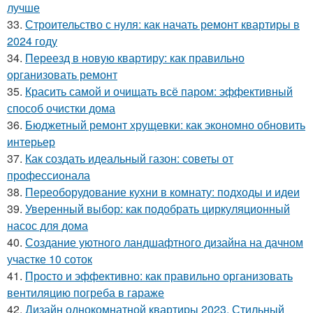
лучше
33.
Строительство с нуля: как начать ремонт квартиры в
2024 году
34.
Переезд в новую квартиру: как правильно
организовать ремонт
35.
Красить самой и очищать всё паром: эффективный
способ очистки дома
36.
Бюджетный ремонт хрущевки: как экономно обновить
интерьер
37.
Как создать идеальный газон: советы от
профессионала
38.
Переоборудование кухни в комнату: подходы и идеи
39.
Уверенный выбор: как подобрать циркуляционный
насос для дома
40.
Создание уютного ландшафтного дизайна на дачном
участке 10 соток
41.
Просто и эффективно: как правильно организовать
вентиляцию погреба в гараже
42.
Дизайн однокомнатной квартиры 2023. Стильный