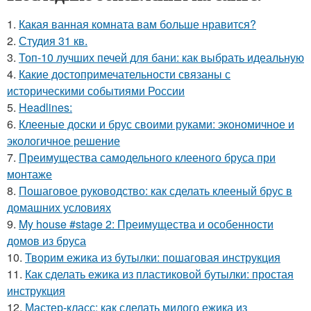
1.
Какая ванная комната вам больше нравится?
2.
Студия 31 кв.
3.
Топ-10 лучших печей для бани: как выбрать идеальную
4.
Какие достопримечательности связаны с
историческими событиями России
5.
Headlines:
6.
Клееные доски и брус своими руками: экономичное и
экологичное решение
7.
Преимущества самодельного клееного бруса при
монтаже
8.
Пошаговое руководство: как сделать клееный брус в
домашних условиях
9.
My house #stage 2: Преимущества и особенности
домов из бруса
10.
Творим ежика из бутылки: пошаговая инструкция
11.
Как сделать ежика из пластиковой бутылки: простая
инструкция
12.
Мастер-класс: как сделать милого ежика из