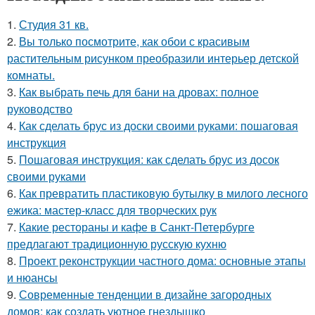
1.
Студия 31 кв.
2.
Вы только посмотрите, как обои с красивым
растительным рисунком преобразили интерьер детской
комнаты.
3.
Как выбрать печь для бани на дровах: полное
руководство
4.
Как сделать брус из доски своими руками: пошаговая
инструкция
5.
Пошаговая инструкция: как сделать брус из досок
своими руками
6.
Как превратить пластиковую бутылку в милого лесного
ежика: мастер-класс для творческих рук
7.
Какие рестораны и кафе в Санкт-Петербурге
предлагают традиционную русскую кухню
8.
Проект реконструкции частного дома: основные этапы
и нюансы
9.
Современные тенденции в дизайне загородных
домов: как создать уютное гнездышко