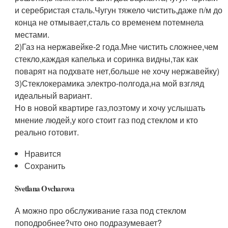
и серебристая сталь.Чугун тяжело чистить,даже п/м до
конца не отмывает,сталь со временем потемнела
местами.
2)Газ на нержавейке-2 года.Мне чистить сложнее,чем
стекло,каждая капелька и соринка видны,так как
поварят на подхвате нет,больше не хочу нержавейку)
3)Стеклокерамика электро-полгода,на мой взгляд
идеальный вариант.
Но в новой квартире газ,поэтому и хочу услышать
мнение людей,у кого стоит газ под стеклом и кто
реально готовит.
Нравится
Сохранить
Svetlana Ovcharova
А можно про обслуживание газа под стеклом
поподробнее?что оно подразумевает?