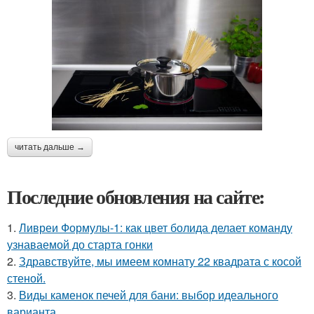
читать дальше →
Последние обновления на сайте:
1.
Ливреи Формулы-1: как цвет болида делает команду
узнаваемой до старта гонки
2.
Здравствуйте, мы имеем комнату 22 квадрата с косой
стеной.
3.
Виды каменок печей для бани: выбор идеального
варианта