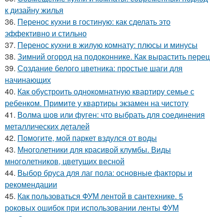
к дизайну жилья
36.
Перенос кухни в гостиную: как сделать это
эффективно и стильно
37.
Перенос кухни в жилую комнату: плюсы и минусы
38.
Зимний огород на подоконнике. Как вырастить перец
39.
Создание белого цветника: простые шаги для
начинающих
40.
Как обустроить однокомнатную квартиру семье с
ребенком. Примите у квартиры экзамен на чистоту
41.
Волма шов или фуген: что выбрать для соединения
металлических деталей
42.
Помогите, мой паркет вздулся от воды
43.
Многолетники для красивой клумбы. Виды
многолетников, цветущих весной
44.
Выбор бруса для лаг пола: основные факторы и
рекомендации
45.
Как пользоваться ФУМ лентой в сантехнике. 5
роковых ошибок при использовании ленты ФУМ