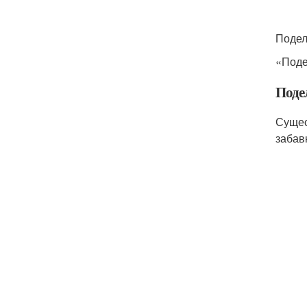
Подел
«Поде
Поде
Сущес
забав