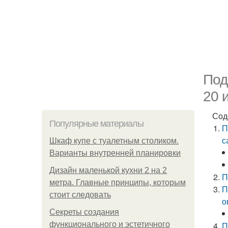
Под
20 
Сод
Популярные материалы
П
с
Шкаф купе с туалетным столиком.
Варианты внутренней планировки
Дизайн маленькой кухни 2 на 2
П
метра. Главные принципы, которым
П
стоит следовать
о
Секреты создания
функционального и эстетичного
П