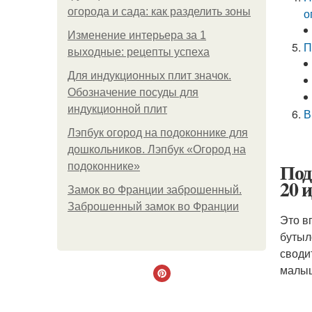
огорода и сада: как разделить зоны
о
Изменение интерьера за 1
П
выходные: рецепты успеха
Для индукционных плит значок.
Обозначение посуды для
индукционной плит
В
Лэпбук огород на подоконнике для
дошкольников. Лэпбук «Огород на
Под
подоконнике»
20 и
Замок во Франции заброшенный.
Заброшенный замок во Франции
Это в
бутыл
своди
малы