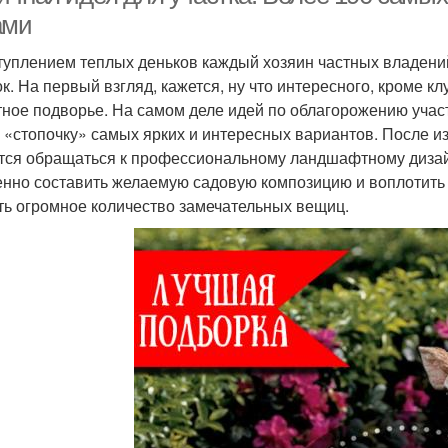
ами
туплением теплых деньков каждый хозяин частных владений
ок. На первый взгляд, кажется, ну что интересного, кроме 
тное подворье. На самом деле идей по облагорожению учас
 «стопочку» самых ярких и интересных вариантов. После из
тся обращаться к профессиональному ландшафтному дизайн
нно составить желаемую садовую композицию и воплотить 
ть огромное количество замечательных вещиц.