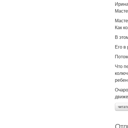
Ирина
Масте
Масте
Как к
В это
Его в
Потому
Что п
колюч
ребен
Очаро
движе
читат
Отл