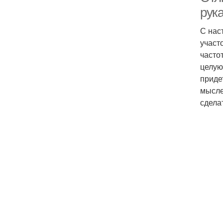
рук
С нас
участ
часто
целую
приде
мысле
сдела