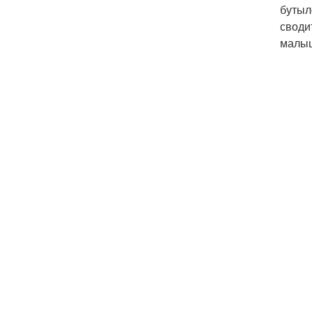
бутыл
своди
малы