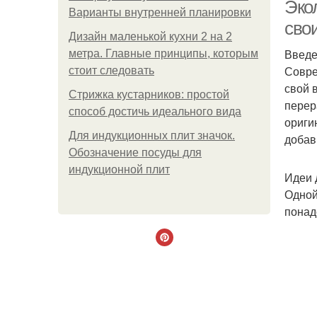
Эко
Варианты внутренней планировки
сво
Дизайн маленькой кухни 2 на 2
Введ
метра. Главные принципы, которым
Совре
стоит следовать
свой 
Стрижка кустарников: простой
перер
способ достичь идеального вида
ориги
Для индукционных плит значок.
добав
Обозначение посуды для
индукционной плит
Идеи 
Одной
понад