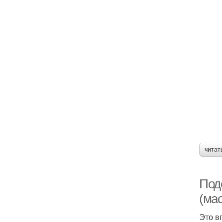
читат
Под
(мас
Это в