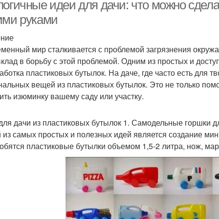
логичные идеи для дачи: что можно сдела
ими руками
ение
Необычные идеи
Идеи для дач
Ид
менный мир сталкивается с проблемой загрязнения окружа
вклад в борьбу с этой проблемой. Одним из простых и досту
аботка пластиковых бутылок. На даче, где часто есть для т
нальных вещей из пластиковых бутылок. Это не только помо
Мини-клумбы для
Любимая дача
Бу
ить изюминку вашему саду или участку.
любимой дачи
для дачи из пластиковых бутылок 1. Самодельные горшки д
 из самых простых и полезных идей является создание мин
обятся пластиковые бутылки объемом 1,5-2 литра, нож, мар