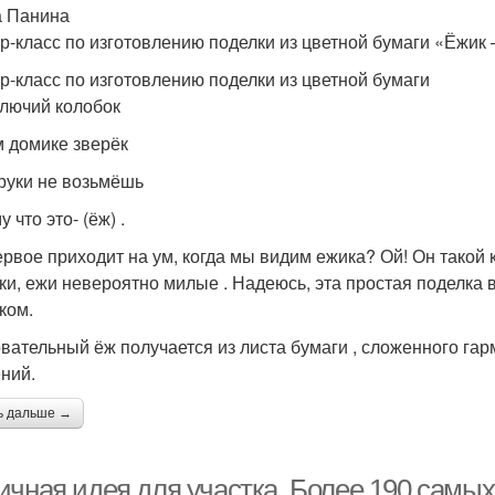
 Панина
р-класс по изготовлению поделки из цветной бумаги «Ёжик
р-класс по изготовлению поделки из цветной бумаги
олючий колобок
м домике зверёк
 руки не возьмёшь
 что это- (ёж) .
ервое приходит на ум, когда мы видим ежика? Ой! Он такой к
ки, ежи невероятно милые . Надеюсь, эта простая поделка 
ком.
вательный ёж получается из листа бумаги , сложенного гар
ний.
ь дальше →
ичная идея для участка. Более 190 самы