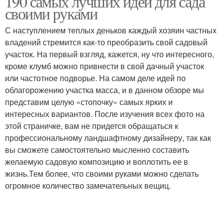
190 самых лучших идей для сада
своими руками
С наступлением теплых деньков каждый хозяин частных
владений стремится как-то преобразить свой садовый
Новые идеи
Гениальные идеи
участок. На первый взгляд, кажется, ну что интересного,
кроме клумб можно привнести в свой дачный участок
или частотное подворье. На самом деле идей по
облагорожению участка масса, и в данном обзоре мы
Идеи для дач
Идеи для участка
представим целую «стопочку» самых ярких и
интересных вариантов. После изучения всех фото на
этой страничке, вам не придется обращаться к
профессиональному ландшафтному дизайнеру, так как
вы сможете самостоятельно мысленно составить
Интересные идеи
Идеи для украшения
желаемую садовую композицию и воплотить ее в
жизнь.Тем более, что своими руками можно сделать
огромное количество замечательных вещиц.