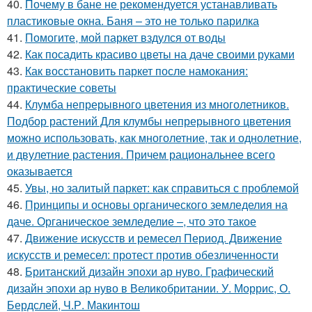
40.
Почему в бане не рекомендуется устанавливать
пластиковые окна. Баня – это не только парилка
41.
Помогите, мой паркет вздулся от воды
42.
Как посадить красиво цветы на даче своими руками
43.
Как восстановить паркет после намокания:
практические советы
44.
Клумба непрерывного цветения из многолетников.
Подбор растений Для клумбы непрерывного цветения
можно использовать, как многолетние, так и однолетние,
и двулетние растения. Причем рациональнее всего
оказывается
45.
Увы, но залитый паркет: как справиться с проблемой
46.
Принципы и основы органического земледелия на
даче. Органическое земледелие –, что это такое
47.
Движение искусств и ремесел Период. Движение
искусств и ремесел: протест против обезличенности
48.
Британский дизайн эпохи ар нуво. Графический
дизайн эпохи ар нуво в Великобритании. У. Моррис, О.
Бердслей, Ч.Р. Макинтош