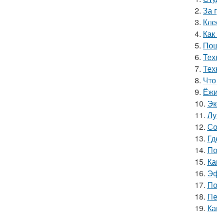
2.
За 
3.
Кле
4.
Как
5.
Пош
6.
Тех
7.
Тех
8.
Что
9.
Ёжи
10.
Эк
11.
Лу
12.
Со
13.
Гд
14.
По
15.
Ка
16.
Эф
17.
По
18.
Пе
19.
Ка