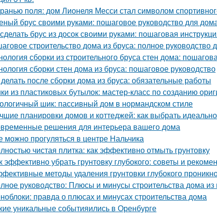
гранью поля: дом Лионеля Месси стал символом спортивног
еный брус своими руками: пошаговое руководство для дом
 сделать брус из досок своими руками: пошаговая инструкц
аговое строительство дома из бруса: полное руководство
нология сборки из строительного бруса стен дома: пошагов
нология сборки стен дома из бруса: пошаговое руководство
 делать после сборки дома из бруса: обязательные работы
ки из пластиковых бутылок: мастер-класс по созданию ори
ологичный шик: пассивный дом в нормандском стиле
чшие планировки домов и коттеджей: как выбрать идеаль
временные решения для интерьера вашего дома
е можно прогуляться в центре Нальчика
лностью чистая плитка: как эффективно отмыть грунтовку
к эффективно убрать грунтовку глубокого: советы и рекоме
фективные методы удаления грунтовки глубокого проникно
лное руководство: Плюсы и минусы строительства дома из
ноблоки: правда о плюсах и минусах строительства дома
кие уникальные событияились в Оренбурге