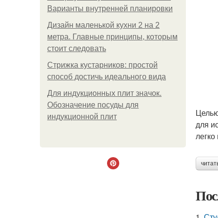
Варианты внутренней планировки
Дизайн маленькой кухни 2 на 2
метра. Главные принципы, которым
стоит следовать
Стрижка кустарников: простой
способ достичь идеального вида
Для индукционных плит значок.
Обозначение посуды для
Целью
индукционной плит
для и
легко
читат
Пос
1.
Сту