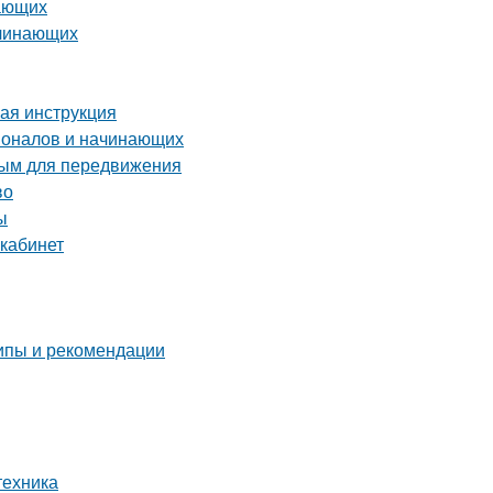
нающих
ачинающих
вая инструкция
ионалов и начинающих
ным для передвижения
во
ы
 кабинет
ипы и рекомендации
техника