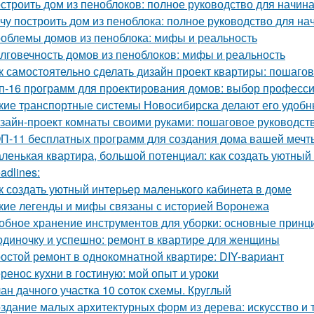
строить дом из пеноблоков: полное руководство для начи
чу построить дом из пеноблока: полное руководство для н
облемы домов из пеноблока: мифы и реальность
лговечность домов из пеноблоков: мифы и реальность
к самостоятельно сделать дизайн проект квартиры: пошаго
п-16 программ для проектирования домов: выбор професс
кие транспортные системы Новосибирска делают его удоб
зайн-проект комнаты своими руками: пошаговое руководст
П-11 бесплатных программ для создания дома вашей мечт
ленькая квартира, большой потенциал: как создать уютный
adlines:
к создать уютный интерьер маленького кабинета в доме
кие легенды и мифы связаны с историей Воронежа
обное хранение инструментов для уборки: основные принц
одиночку и успешно: ремонт в квартире для женщины
остой ремонт в однокомнатной квартире: DIY-вариант
ренос кухни в гостиную: мой опыт и уроки
ан дачного участка 10 соток схемы. Круглый
здание малых архитектурных форм из дерева: искусство и 