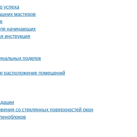
о успеха
ашних мастеров
ия
 для начинающих
ая инструкция
гинальных поделок
ное расположение помещений
ндации
вения со стеклянных поверхностей окон
 пеноблоков