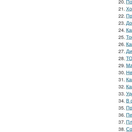
20.
По
21.
Хо
22.
Пр
23.
До
24.
Ка
25.
То
26.
Ка
27.
Ди
28.
ТО
29.
Ма
30.
He
31.
Ка
32.
Ка
33.
Уд
34.
В 
35.
Пр
36.
Пе
37.
Пл
38.
Со