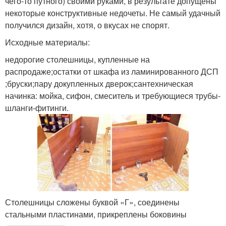
чего-то путного) своими руками, в результате допущены
некоторые конструктивные недочеты. Не самый удачный
получился дизайн, хотя, о вкусах не спорят.
Исходные материалы:
недорогие столешницы, купленные на
распродаже;остатки от шкафа из ламинированного ДСП
;бруски;пару докупленных дверок;сантехническая
начинка: мойка, сифон, смеситель и требующиеся трубы-
шланги-фитинги.
Столешницы сложены буквой «Г», соединены
стальными пластинами, прикреплены боковины