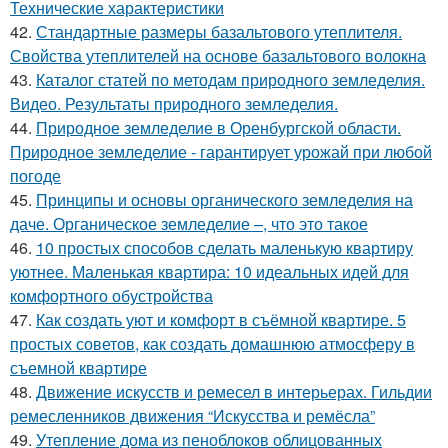
Технические характеристики
42.
Стандартные размеры базальтового утеплителя.
Свойства утеплителей на основе базальтового волокна
43.
Каталог статей по методам природного земледелия.
Видео. Результаты природного земледелия.
44.
Природное земледелие в Оренбургской области.
Природное земледелие - гарантирует урожай при любой
погоде
45.
Принципы и основы органического земледелия на
даче. Органическое земледелие –, что это такое
46.
10 простых способов сделать маленькую квартиру
уютнее. Маленькая квартира: 10 идеальных идей для
комфортного обустройства
47.
Как создать уют и комфорт в съёмной квартире. 5
простых советов, как создать домашнюю атмосферу в
съемной квартире
48.
Движение искусств и ремесел в интерьерах. Гильдии
ремесленников движения “Искусства и ремёсла”
49.
Утепление дома из пеноблоков облицованных