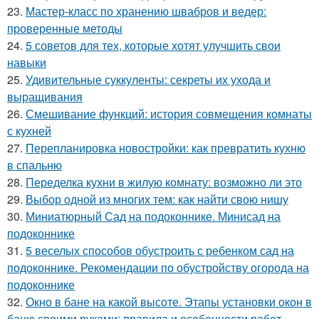
23.
Мастер-класс по хранению швабров и ведер:
проверенные методы
24.
5 советов для тех, которые хотят улучшить свои
навыки
25.
Удивительные суккуленты: секреты их ухода и
выращивания
26.
Смешивание функций: история совмещения комнаты
с кухней
27.
Перепланировка новостройки: как превратить кухню
в спальню
28.
Переделка кухни в жилую комнату: возможно ли это
29.
Выбор одной из многих тем: как найти свою нишу
30.
Миниатюрный Сад на подоконнике. Минисад на
подоконнике
31.
5 веселых способов обустроить с ребенком сад на
подоконнике. Рекомендации по обустройству огорода на
подоконнике
32.
Окно в бане на какой высоте. Этапы установки окон в
баню своими руками: правила и особенности работ