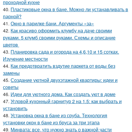
проходной кухне
40.
Пластиковые окна в бане. Можно ли устанавливать в
парной?
41.
Окно в парилке бани. Аргументы «за»
42.
Как красиво оформить клумбу на даче своими
руками. 5 клумб своими руками. Схемы и описание
цветов
43.
Планировка сада и огорода на 4,6,10 и 15 сотках.
Изучение местности
44.
Как предотвратить вздутие паркета от воды без
замены
45.
Создание уютной двухэтажной квартиры: идеи и
советы
46.
Идеи для уютного дома. Как создать уют в доме
47.
Угловой кухонный гарнитур 2 на 1.5: как выбрать и
установить
48.
Установка окна в бане из сруба. Технология
установки окон в бане из бруса за три этапа
49.
Минвата: все, что нужно знать о важной части