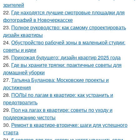
зрителей
22.
Где находятся лучшие смотровые площадки для
фотографий в Новочеркасске
23.
Полное руководство: как самому спроектировать
дизайн квартиры
24.
Обустройство рабочей зоны в маленькой студии:
советы и идеи
25.
Прихожая будущего: дизайн квартир 2025 года
26.
Где вы храните тряпки: практичные советы для
домашней уборки
27.
Татьяна Буланова: Московские проекты и
достижения
28.
ПОЛЫ по лагам в квартире: как устранить и
предотвратить
29.
Пол на лагах в квартире: советы по уходу и
поддержанию чистоты
30.
Ремонт в квартире-вторичке: шаги для успешного
старта
31.
5 советов для тех, которые хотят улучшить свои