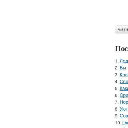
читат
Пос
1.
Лод
2.
Вы 
3.
Кле
4.
Сво
5.
Как
6.
Ори
7.
Нор
8.
Уют
9.
Сов
10.
Гд