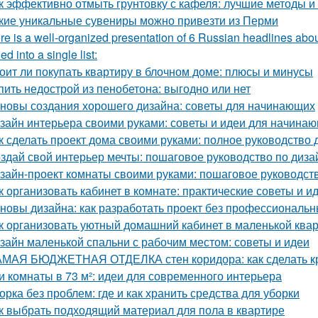
к эффективно отмыть грунтовку с кафеля: лучшие методы и
кие уникальные сувениры можно привезти из Перми
re is a well-organized presentation of 6 Russian headlines abou
d into a single list:
оит ли покупать квартиру в блочном доме: плюсы и минусы
пить недострой из пенобетона: выгодно или нет
новы создания хорошего дизайна: советы для начинающих
зайн интерьера своими руками: советы и идеи для начина
к сделать проект дома своими руками: полное руководство
здай свой интерьер мечты: пошаговое руководство по диза
зайн-проект комнаты своими руками: пошаговое руководст
к организовать кабинет в комнате: практические советы и и
новы дизайна: как разработать проект без профессиональ
к организовать уютный домашний кабинет в маленькой ква
зайн маленькой спальни с рабочим местом: советы и идеи
МАЯ БЮДЖЕТНАЯ ОТДЕЛКА стен коридора: как сделать к
и комнаты в 73 м²: идеи для современного интерьера
орка без проблем: где и как хранить средства для уборки
к выбрать подходящий материал для пола в квартире