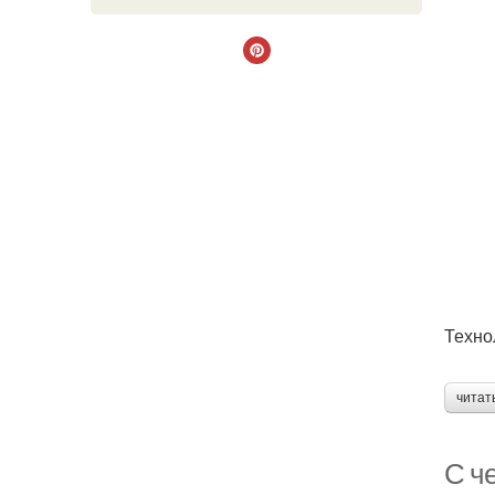
Техно
читат
С че