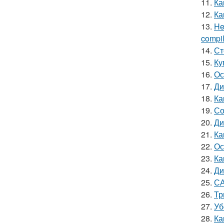
11.
Ка
12.
Ка
13.
He
compile
14.
Ст
15.
Ку
16.
Ос
17.
Ди
18.
Ка
19.
Со
20.
Ди
21.
Ка
22.
Ос
23.
Ка
24.
Ди
25.
СА
26.
Тр
27.
Уб
28.
Ка