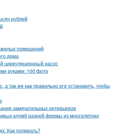
ысяч рублей
ей
е жилых помещений
его дома
ый циркуляционный насос
ми руками: 100 фото
, а так же как правильно его установить, чтобы
е
дания замечательных интерьеров
сивых клумб разной формы из многолетних
ях. Как поливать?