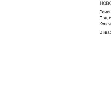
нов
Ремон
Пол, 
Конеч
В ква