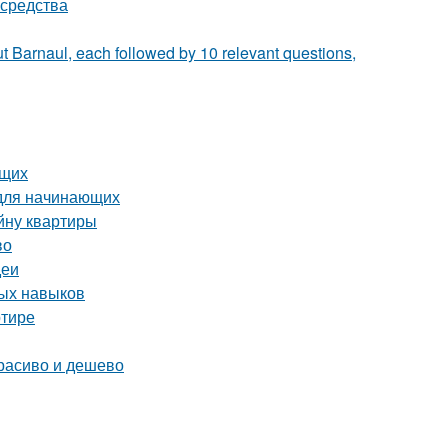
 средства
t Barnaul, each followed by 10 relevant questions,
ющих
 для начинающих
йну квартиры
во
деи
ных навыков
ртире
расиво и дешево