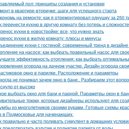
равляемый пол: принципы создания и установки
монт в квартире-вторичке: шаги для успешного старта
кономь на ремонте: как я отремонтировал однушку за 250 т
к перенести кухню в другую комнату без потерь и сложност
ренос кухни в новостройке: все, что нужно знать
ренос кухни в жилую комнату: плюсы и минусы
ъединение кухни с гостиной: современный тренд в дизайн
опление на насосе: как выбрать правильный насос для сво
учшите эффективность отопления: как выбрать оптимальн
ормления огорода на дачном участке. Дизайн огорода свои
астиковое окно в парилке. Расположение и параметры
когда не понимал зачем окно в бане.. Разбираем этот вопрос
еснуло от высоко
кое выбрать окно для бани и парной. Параметры окон в бан
ивительные трюки, которые дизайнеры используют для соз
умбы из многолетников своими руками. Готовые схемы кра
в в Подмосковье для начинающих
к правильно и часто поливать суккулент в домашних услови
к предотвратить вздутие и поднятие паркета от воды