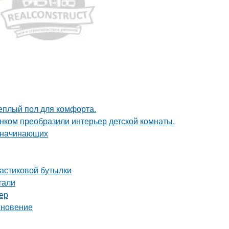
теплый пол для комфорта.
унком преобразили интерьер детской комнаты.
я начинающих
ластиковой бутылки
тали
ер
хновение