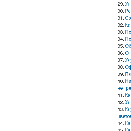
29.
Уп
30.
Ре
31.
Сэ
32.
Ка
33.
Пе
34.
Пе
35.
Об
36.
От
37.
Ул
38.
Оф
39.
Пл
40.
Ни
не тр
41.
Ка
42.
Уд
43.
Кл
цвето
44.
Ка
45.
Ка