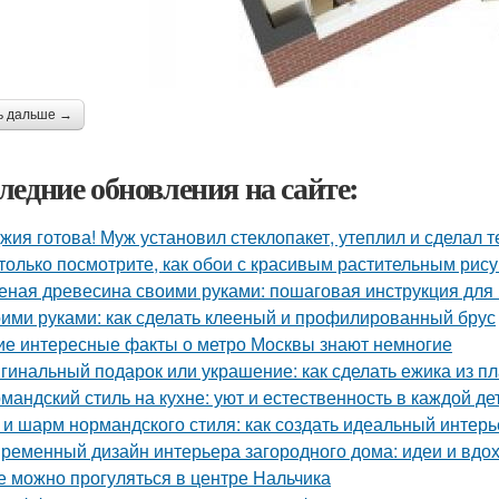
ь дальше →
ледние обновления на сайте:
жия готова! Муж установил стеклопакет, утеплил и сделал 
только посмотрите, как обои с красивым растительным рис
еная древесина своими руками: пошаговая инструкция дл
ими руками: как сделать клееный и профилированный брус
ие интересные факты о метро Москвы знают немногие
гинальный подарок или украшение: как сделать ежика из п
мандский стиль на кухне: уют и естественность в каждой де
 и шарм нормандского стиля: как создать идеальный интерь
ременный дизайн интерьера загородного дома: идеи и вдо
е можно прогуляться в центре Нальчика