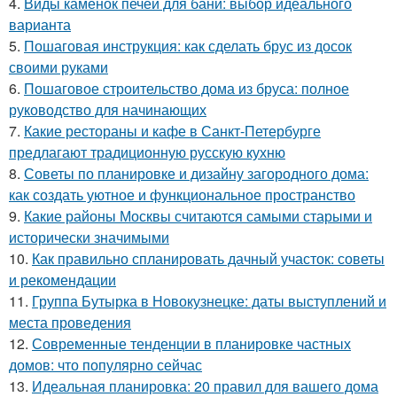
4.
Виды каменок печей для бани: выбор идеального
варианта
5.
Пошаговая инструкция: как сделать брус из досок
своими руками
6.
Пошаговое строительство дома из бруса: полное
руководство для начинающих
7.
Какие рестораны и кафе в Санкт-Петербурге
предлагают традиционную русскую кухню
8.
Советы по планировке и дизайну загородного дома:
как создать уютное и функциональное пространство
9.
Какие районы Москвы считаются самыми старыми и
исторически значимыми
10.
Как правильно спланировать дачный участок: советы
и рекомендации
11.
Группа Бутырка в Новокузнецке: даты выступлений и
места проведения
12.
Современные тенденции в планировке частных
домов: что популярно сейчас
13.
Идеальная планировка: 20 правил для вашего дома