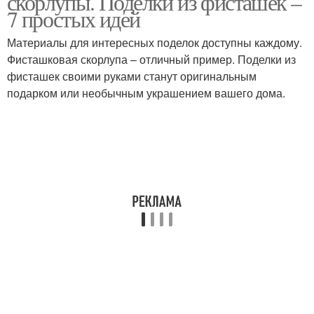
скорлупы. Поделки из фисташек –
7 простых идей
Материалы для интересных поделок доступны каждому.
Фисташковая скорлупа – отличный пример. Поделки из
Елка из фисташек
Подвеска из фисташек
фисташек своими руками станут оригинальным
подарком или необычным украшением вашего дома.
Фисташки для детей
Топиарии из фисташек