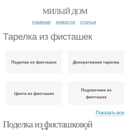
МИЛЫЙ ДОМ
главная
новости
статьи
Тарелка из фисташек
Поделки из фисташек
Декоративная тарелка
Подсвечник из
Цвета из фисташек
фисташек
Показать все
Поделка из фисташковой
Игрушка из фисташек
Венки из фисташек