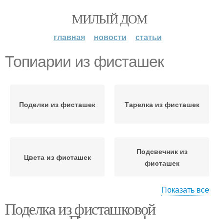
МИЛЫЙ ДОМ
главная
новости
статьи
Топиарии из фисташек
Поделки из фисташек
Тарелка из фисташек
Подсвечник из
Цвета из фисташек
фисташек
Показать все
Поделка из фисташковой
Игрушка из фисташек
Венки из фисташек