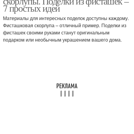
скорлупы. Поделки из фисташек –
7 простых идей
Материалы для интересных поделок доступны каждому.
Фисташковая скорлупа – отличный пример. Поделки из
Елка из фисташек
Подвеска из фисташек
фисташек своими руками станут оригинальным
подарком или необычным украшением вашего дома.
Топиарии из
Фисташки для детей
фисташковой скорлупы