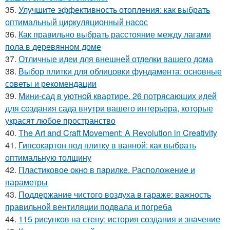
35.
Улучшите эффективность отопления: как выбрать
оптимальный циркуляционный насос
36.
Как правильно выбрать расстояние между лагами
пола в деревянном доме
37.
Отличные идеи для внешней отделки вашего дома
38.
Выбор плитки для облицовки фундамента: основные
советы и рекомендации
39.
Мини-сад в уютной квартире. 26 потрясающих идей
для создания сада внутри вашего интерьера, которые
украсят любое пространство
40.
The Art and Craft Movement: A Revolution in Creativity
41.
Гипсокартон под плитку в ванной: как выбрать
оптимальную толщину
42.
Пластиковое окно в парилке. Расположение и
параметры
43.
Поддержание чистого воздуха в гараже: важность
правильной вентиляции подвала и погреба
44.
115 рисунков на стену: история создания и значение