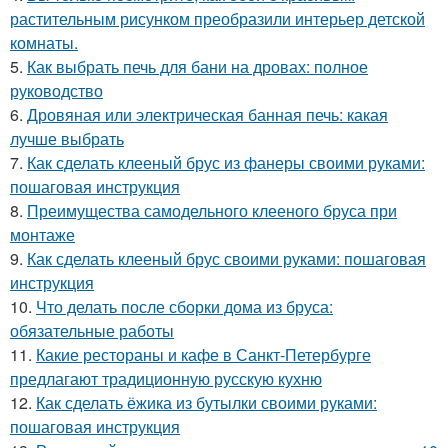
растительным рисунком преобразили интерьер детской
комнаты.
5.
Как выбрать печь для бани на дровах: полное
руководство
6.
Дровяная или электрическая банная печь: какая
лучше выбрать
7.
Как сделать клееный брус из фанеры своими руками:
пошаговая инструкция
8.
Преимущества самодельного клееного бруса при
монтаже
9.
Как сделать клееный брус своими руками: пошаговая
инструкция
10.
Что делать после сборки дома из бруса:
обязательные работы
11.
Какие рестораны и кафе в Санкт-Петербурге
предлагают традиционную русскую кухню
12.
Как сделать ёжика из бутылки своими руками:
пошаговая инструкция