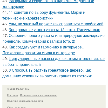
43.
Раскрываем секрет окна в парилке. Недостатки
конструкции
44.
11 советов по выбору фум-ленты. Марки и
технические характеристики
45.
Увы, но залитый паркет: как справиться с проблемой
46.
Зонирование узкого участка 13 соток. Рисуем план
47.
Освоение нового участка или природное земледелие
поневоле. Комментарии к записи (стр. 2)
48.
Как создать уют и гармонию в интерьере..
Психология развития стиля в интерьере
49.
Циркуляционные насосы для системы отопления: как
выбрать правильный
50.
3 Способа вырастить гранатовое дерево. Как
домашних условиях вырастить гранат из косточки
© 2026 Милый дом
Контакты
Пользовательское соглашение
Политика конфидециальности
Обратная связь