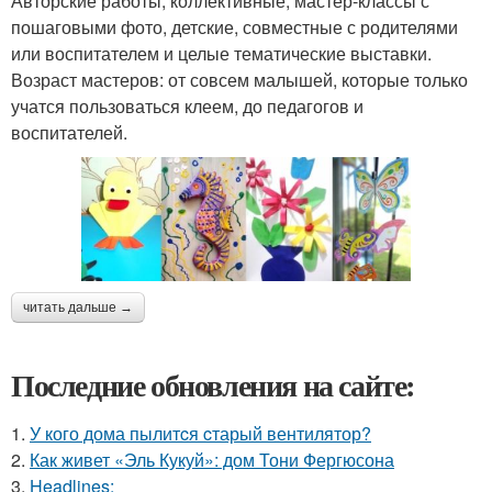
Авторские работы, коллективные, мастер-классы с
пошаговыми фото, детские, совместные с родителями
или воспитателем и целые тематические выставки.
Возраст мастеров: от совсем малышей, которые только
учатся пользоваться клеем, до педагогов и
воспитателей.
читать дальше →
Последние обновления на сайте:
1.
У кого дома пылитcя cтарый вентилятор?
2.
Как живет «Эль Кукуй»: дом Тони Фергюсона
3.
Headlines: