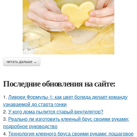
читать дальше →
Последние обновления на сайте:
1.
Ливреи Формулы-1: как цвет болида делает команду
узнаваемой до старта гонки
2.
У кого дома пылитcя cтарый вентилятор?
3.
Реально ли изготовить клееный брус своими руками:
подробное руководство
4.
Технология клееного бруса своими руками: пошаговое