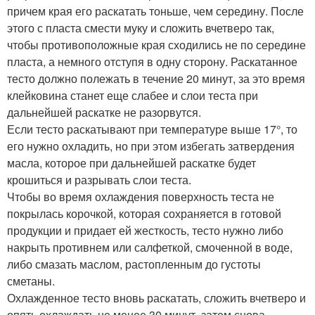
причем края его раскатать тоньше, чем середину. После
этого с пласта смести муку и сложить вчетверо так,
чтобы противоположные края сходились не по середине
пласта, а немного отступя в одну сторону. Раскатанное
тесто должно полежать в течение 20 минут, за это время
клейковина станет еще слабее и слои теста при
дальнейшей раскатке не разорвутся.
Если тесто раскатывают при температуре выше 17°, то
его нужно охладить, но при этом избегать затвердения
масла, которое при дальнейшей раскатке будет
крошиться и разрывать слои теста.
Чтобы во время охлаждения поверхность теста не
покрылась корочкой, которая сохраняется в готовой
продукции и придает ей жесткость, тесто нужно либо
накрыть противнем или салфеткой, смоченной в воде,
либо смазать маслом, растопленным до густоты
сметаны.
Охлажденное тесто вновь раскатать, сложить вчетверо и
опять охлаждать не менее 30 минут, затем снова