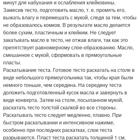
минут для набухания и ослабления клейковины.
Замесив тесто, подготовить масло, т. е. промять его,
выжать влагу и перемешать с мукой, следя за тем, чтобы
не образовалось комков. В результате масло делается
более сухим, пластичным и клейким. Не следует
закатывать масло в тесто, не отжав влаги, так как это
препятствует равномерному слое-образованию. Масло,
смешанное с мукой, сформовать в прямоугольные
пласты.
Раскатывание теста. Готовое тесто раскатать на столе в
виде небольшого прямоугольника так, чтобы края были
немного тоньше, чем середина. На середину теста
доложить подготовленный кусок масла и завернуть в
виде конверта. Затем на столе, посыпанном мукой,
раскатать тесто толстой скалкой во все стороны.
Раскатывать тесто следует медленно, плавно. При
быстром раскатывании и интенсивном нажиме,
особенно при последних раскатках, слои теста
разрываются. Пласт теста раскатать толщиной 1 см,