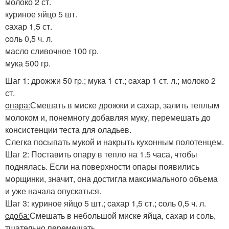
молоко 2 ст.
куриное яйцо 5 шт.
cахар 1,5 ст.
cоль 0,5 ч. л.
масло сливочное 100 гp.
мука 500 гp.
Шаг 1: дрожжи 50 гp.; мука 1 ст.; cахар 1 ст. л.; молоко 2
ст.
oпара:
Смешать в миске дрожжи и сахар, залить теплым
молоком и, понемногу добавляя муку, перемешать до
консистенции теста для оладьев.
Слегка посыпать мукой и накрыть кухонным полотенцем.
Шаг 2: Поставить опару в тепло на 1.5 часа, чтобы
поднялась. Если на поверхности опары появились
морщинки, значит, она достигла максимального объема
и уже начала опускаться.
Шаг 3: куриное яйцо 5 шт.; cахар 1,5 ст.; cоль 0,5 ч. л.
cдоба:
Смешать в небольшой миске яйца, сахар и соль,
тщательно перемешать.