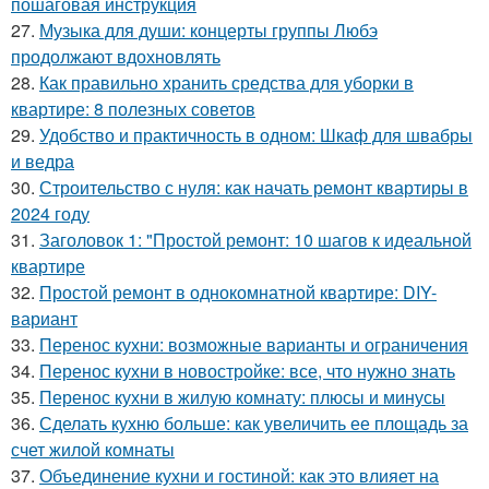
пошаговая инструкция
27.
Музыка для души: концерты группы Любэ
продолжают вдохновлять
28.
Как правильно хранить средства для уборки в
квартире: 8 полезных советов
29.
Удобство и практичность в одном: Шкаф для швабры
и ведра
30.
Строительство с нуля: как начать ремонт квартиры в
2024 году
31.
Заголовок 1: "Простой ремонт: 10 шагов к идеальной
квартире
32.
Простой ремонт в однокомнатной квартире: DIY-
вариант
33.
Перенос кухни: возможные варианты и ограничения
34.
Перенос кухни в новостройке: все, что нужно знать
35.
Перенос кухни в жилую комнату: плюсы и минусы
36.
Сделать кухню больше: как увеличить ее площадь за
счет жилой комнаты
37.
Объединение кухни и гостиной: как это влияет на