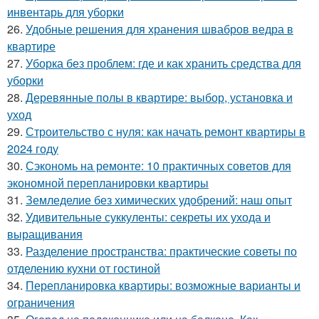
инвентарь для уборки
26.
Удобные решения для хранения швабров ведра в
квартире
27.
Уборка без проблем: где и как хранить средства для
уборки
28.
Деревянные полы в квартире: выбор, установка и
уход
29.
Строительство с нуля: как начать ремонт квартиры в
2024 году
30.
Сэкономь на ремонте: 10 практичных советов для
экономной перепланировки квартиры
31.
Земледелие без химических удобрений: наш опыт
32.
Удивительные суккуленты: секреты их ухода и
выращивания
33.
Разделение пространства: практические советы по
отделению кухни от гостиной
34.
Перепланировка квартиры: возможные варианты и
ограничения