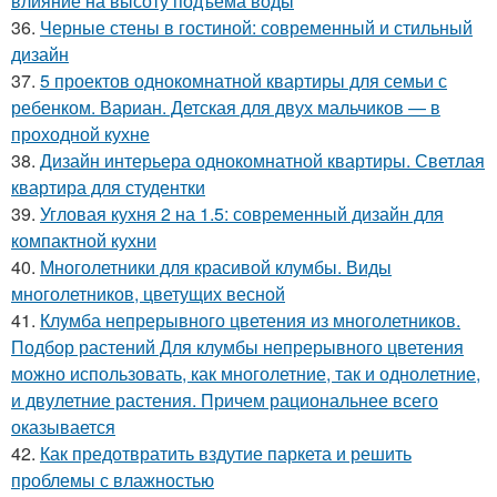
влияние на высоту подъема воды
36.
Черные стены в гостиной: современный и стильный
дизайн
37.
5 проектов однокомнатной квартиры для семьи с
ребенком. Вариан. Детская для двух мальчиков — в
проходной кухне
38.
Дизайн интерьера однокомнатной квартиры. Светлая
квартира для студентки
39.
Угловая кухня 2 на 1.5: современный дизайн для
компактной кухни
40.
Многолетники для красивой клумбы. Виды
многолетников, цветущих весной
41.
Клумба непрерывного цветения из многолетников.
Подбор растений Для клумбы непрерывного цветения
можно использовать, как многолетние, так и однолетние,
и двулетние растения. Причем рациональнее всего
оказывается
42.
Как предотвратить вздутие паркета и решить
проблемы с влажностью