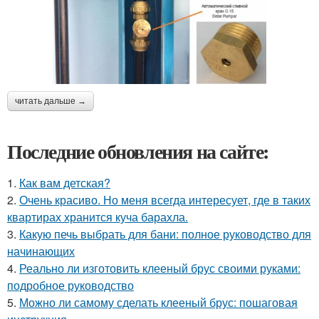
читать дальше →
Последние обновления на сайте:
1.
Как вам детская?
2.
Очень красиво. Но меня всегда интересует, где в таких
квартирах хранится куча барахла.
3.
Какую печь выбрать для бани: полное руководство для
начинающих
4.
Реально ли изготовить клееный брус своими руками:
подробное руководство
5.
Можно ли самому сделать клееный брус: пошаговая