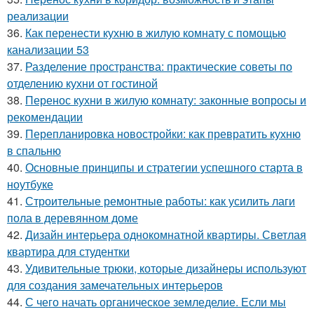
реализации
36.
Как перенести кухню в жилую комнату с помощью
канализации 53
37.
Разделение пространства: практические советы по
отделению кухни от гостиной
38.
Перенос кухни в жилую комнату: законные вопросы и
рекомендации
39.
Перепланировка новостройки: как превратить кухню
в спальню
40.
Основные принципы и стратегии успешного старта в
ноутбуке
41.
Строительные ремонтные работы: как усилить лаги
пола в деревянном доме
42.
Дизайн интерьера однокомнатной квартиры. Светлая
квартира для студентки
43.
Удивительные трюки, которые дизайнеры используют
для создания замечательных интерьеров
44.
С чего начать органическое земледелие. Если мы