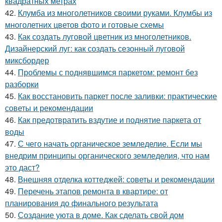
квадратных метрах
42.
Клумба из многолетников своими руками. Клумбы из
многолетних цветов фото и готовые схемы
43.
Как создать луговой цветник из многолетников.
Дизайнерский луг: как создать сезонный луговой
миксбордер
44.
Проблемы с поднявшимся паркетом: ремонт без
разборки
45.
Как восстановить паркет после заливки: практические
советы и рекомендации
46.
Как предотвратить вздутие и поднятие паркета от
воды
47.
С чего начать органическое земледелие. Если мы
внедрим принципы органического земледелия, что нам
это даст?
48.
Внешняя отделка коттеджей: советы и рекомендации
49.
Перечень этапов ремонта в квартире: от
планирования до финального результата
50.
Создание уюта в доме. Как сделать свой дом