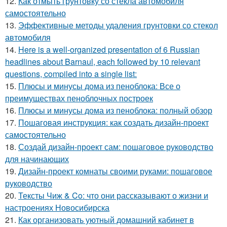
12.
Как отмыть грунтовку со стекла автомобиля
самостоятельно
13.
Эффективные методы удаления грунтовки со стекол
автомобиля
14.
Here is a well-organized presentation of 6 Russian
headlines about Barnaul, each followed by 10 relevant
questions, compiled into a single list:
15.
Плюсы и минусы дома из пеноблока: Все о
преимуществах пеноблочных построек
16.
Плюсы и минусы дома из пеноблока: полный обзор
17.
Пошаговая инструкция: как создать дизайн-проект
самостоятельно
18.
Создай дизайн-проект сам: пошаговое руководство
для начинающих
19.
Дизайн-проект комнаты своими руками: пошаговое
руководство
20.
Тексты Чиж & Co: что они рассказывают о жизни и
настроениях Новосибирска
21.
Как организовать уютный домашний кабинет в