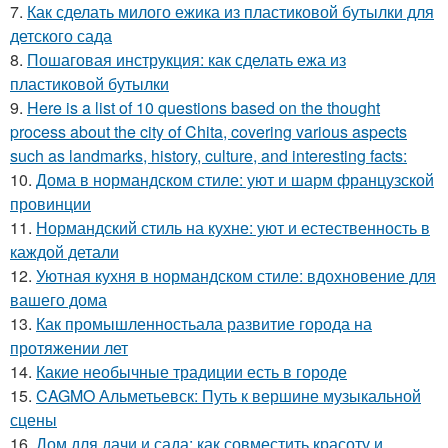
7.
Как сделать милого ежика из пластиковой бутылки для
детского сада
8.
Пошаговая инструкция: как сделать ежа из
пластиковой бутылки
9.
Here is a list of 10 questions based on the thought
process about the city of Chita, covering various aspects
such as landmarks, history, culture, and interesting facts:
10.
Дома в нормандском стиле: уют и шарм французской
провинции
11.
Нормандский стиль на кухне: уют и естественность в
каждой детали
12.
Уютная кухня в нормандском стиле: вдохновение для
вашего дома
13.
Как промышленностьала развитие города на
протяжении лет
14.
Какие необычные традиции есть в городе
15.
CAGMO Альметьевск: Путь к вершине музыкальной
сцены
16.
Дом для дачи и сада: как совместить красоту и