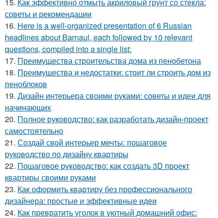
15.
Как эффективно отмыть акриловый грунт со стекла:
советы и рекомендации
16.
Here is a well-organized presentation of 6 Russian
headlines about Barnaul, each followed by 10 relevant
questions, compiled into a single list:
17.
Преимущества строительства дома из пенобетона
18.
Преимущества и недостатки: стоит ли строить дом из
пеноблоков
19.
Дизайн интерьера своими руками: советы и идеи для
начинающих
20.
Полное руководство: как разработать дизайн-проект
самостоятельно
21.
Создай свой интерьер мечты: пошаговое
руководство по дизайну квартиры
22.
Пошаговое руководство: как создать 3D проект
квартиры своими руками
23.
Как оформить квартиру без профессионального
дизайнера: простые и эффективные идеи
24.
Как превратить уголок в уютный домашний офис: