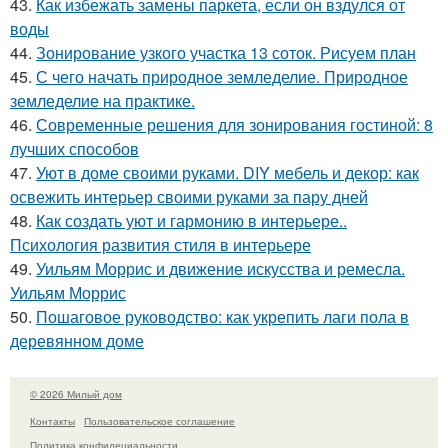
43.
Как избежать замены паркета, если он вздулся от
воды
44.
Зонирование узкого участка 13 соток. Рисуем план
45.
С чего начать природное земледелие. Природное
земледелие на практике.
46.
Современные решения для зонирования гостиной: 8
лучших способов
47.
Уют в доме своими руками. DIY мебель и декор: как
освежить интерьер своими руками за пару дней
48.
Как создать уют и гармонию в интерьере..
Психология развития стиля в интерьере
49.
Уильям Моррис и движение искусства и ремесла.
Уильям Моррис
50.
Пошаговое руководство: как укрепить лаги пола в
деревянном доме
© 2026 Милый дом
Контакты
Пользовательское соглашение
Политика конфидециальности