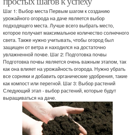
простых шагов к успеху
Шаг 1: Выбор места Первым шагом к созданию
урожайного огорода на даче является выбор
Урожай на дачном
подходящего места. Лучше всего выбрать место,
Место под огород
участке
которое получает максимальное количество солнечного
света. Также нужно учитывать, чтобы огород был
защищен от ветра и находился на достаточно
увлажненной почве. Шаг 2: Подготовка почвы
Огород на бумаге
Огород в частном доме
Подготовка почвы является очень важным этапом, так
как она влияет на урожайность огорода. Нужно убрать
все сорняки и добавить органические удобрения, такие
как компост или перегной. Шаг 3: Выбор растений
Огород на загородном
Следующий этап - выбор растений, которые будут
Красивый огород
участке
выращиваться на даче.
Огород на маленьком
Зелени на огороде
участке