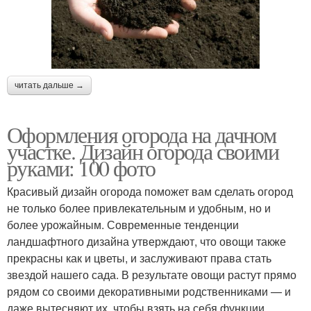
Огород на небольшом
Почва на участке
участке
читать дальше →
Огород под посадки
Земельный участок
Оформления огорода на дачном
участке. Дизайн огорода своими
руками: 100 фото
Красивый дизайн огорода поможет вам сделать огород
Садовый участок
Место для огорода
не только более привлекательным и удобным, но и
более урожайным. Современные тенденции
ландшафтного дизайна утверждают, что овощи также
прекрасны как и цветы, и заслуживают права стать
звездой нашего сада. В результате овощи растут прямо
Посадки на участке
Огород на участке
рядом со своими декоративными родственниками — и
даже вытесняют их, чтобы взять на себя функции