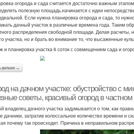
ровка огорода и сада считается достаточно важным этапом
еделять полезную площадь.начинается с идеи непосредстве
идеальной. Если нужна планировка огорода и сада, то нужн
ажать дачный участок в различные времена года. Таким обр
тного распределения свободной площади. Делая расчеты, н
го участка, но и брать во внимание то, что высаженные кул
ж и планировка участка 6 соток с совмещением сада и огор
ь дальше →
род на дачном участке: обустройство с м
езные советы, красивый огород в частном
й владелец дачного участка задумывается о том, как прави
е дачники, затратив колоссальное количество времени и си
ая почему так происходит. Причина в неправильном распр