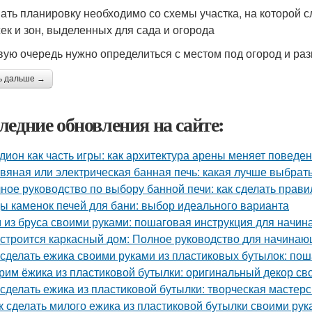
ать планировку необходимо со схемы участка, на которой с
ек и зон, выделенных для сада и огорода
вую очередь нужно определиться с местом под огород и р
ь дальше →
ледние обновления на сайте:
дион как часть игры: как архитектура арены меняет поведе
вяная или электрическая банная печь: какая лучше выбрат
ное руководство по выбору банной печи: как сделать прав
ы каменок печей для бани: выбор идеального варианта
 из бруса своими руками: пошаговая инструкция для начи
 строится каркасный дом: Полное руководство для начина
 сделать ежика своими руками из пластиковых бутылок: по
рим ёжика из пластиковой бутылки: оригинальный декор св
 сделать ежика из пластиковой бутылки: творческая мастер
к сделать милого ежика из пластиковой бутылки своими рук