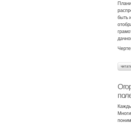
Плани
распр
быть 
отобр
грамо
дачно
Черте
читат
Ого
пол
Кажды
Многи
поним