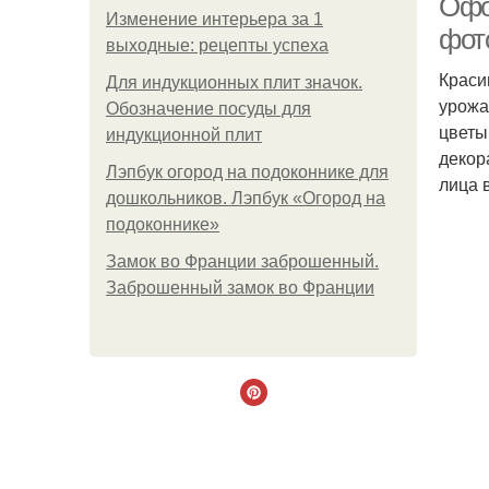
Офо
Изменение интерьера за 1
фот
выходные: рецепты успеха
Краси
Для индукционных плит значок.
урожа
Обозначение посуды для
цветы
индукционной плит
декор
Лэпбук огород на подоконнике для
лица 
дошкольников. Лэпбук «Огород на
подоконнике»
Замок во Франции заброшенный.
Заброшенный замок во Франции