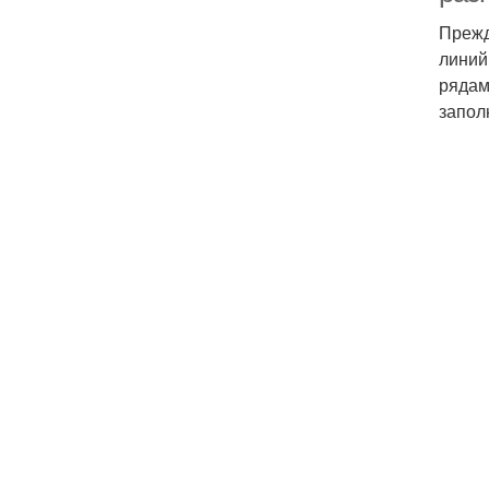
Прежд
линий
рядам
запол