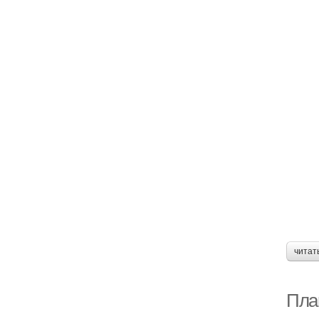
читат
План