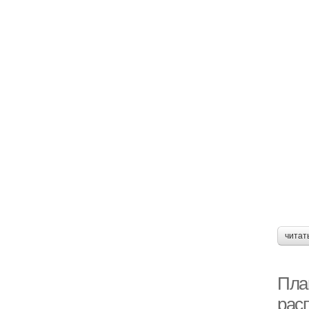
читат
Пла
рас