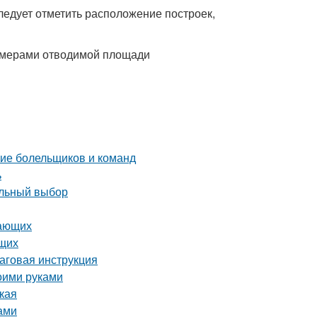
ледует отметить расположение построек,
азмерами отводимой площади
ние болельщиков и команд
ь
ильный выбор
нающих
ющих
шаговая инструкция
оими руками
ская
ами