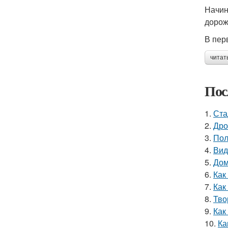
Начин
дорож
В пер
читат
Пос
1.
Ста
2.
Дро
3.
Пол
4.
Вид
5.
Дом
6.
Как
7.
Как
8.
Тво
9.
Как
10.
Ка