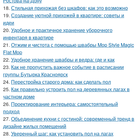
Ростова-на-Дону
18.
Стильная прихожая без шкафов: как это возможно
19.
Создание уютной прихожей в квартире: советы и
идеи
20.
Удобное и практичное хранение уборочного
инвентаря в квартире
21.
Отжим и чистота с помощью швабры Mop Style Magic
Flat Mop
22.
Удобное хранение швабры и ведра: где и как
23.
Как не пропустить важное событие в расписании
группы Бутырка Красноярск
24.
Перестройка старого дома: как сделать пол
25.
Как правильно устроить пол на деревянных лагах в
частном доме
26.
Проектирование интерьера: самостоятельный
подход
27.
Объединение кухни с гостиной: современный тренд в
дизайне жилых помещений
28.
Уверенный шаг: как установить пол на лагах