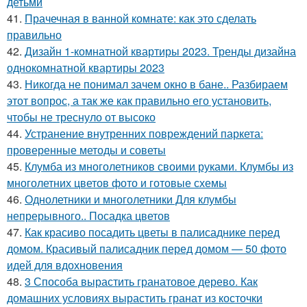
детьми
41.
Прачечная в ванной комнате: как это сделать
правильно
42.
Дизайн 1-комнатной квартиры 2023. Тренды дизайна
однокомнатной квартиры 2023
43.
Никогда не понимал зачем окно в бане.. Разбираем
этот вопрос, а так же как правильно его установить,
чтобы не треснуло от высоко
44.
Устранение внутренних повреждений паркета:
проверенные методы и советы
45.
Клумба из многолетников своими руками. Клумбы из
многолетних цветов фото и готовые схемы
46.
Однолетники и многолетники Для клумбы
непрерывного.. Посадка цветов
47.
Как красиво посадить цветы в палисаднике перед
домом. Красивый палисадник перед домом — 50 фото
идей для вдохновения
48.
3 Способа вырастить гранатовое дерево. Как
домашних условиях вырастить гранат из косточки