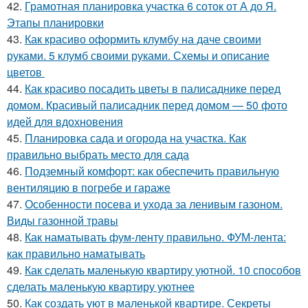
42.
Грамотная планировка участка 6 соток от А до Я.
Этапы планировки
43.
Как красиво оформить клумбу на даче своими
руками. 5 клумб своими руками. Схемы и описание
цветов
44.
Как красиво посадить цветы в палисаднике перед
домом. Красивый палисадник перед домом — 50 фото
идей для вдохновения
45.
Планировка сада и огорода на участка. Как
правильно выбрать место для сада
46.
Подземный комфорт: как обеспечить правильную
вентиляцию в погребе и гараже
47.
Особенности посева и ухода за ленивым газоном.
Виды газонной травы
48.
Как наматывать фум-ленту правильно. ФУМ-лента:
как правильно наматывать
49.
Как сделать маленькую квартиру уютной. 10 способов
сделать маленькую квартиру уютнее
50.
Как создать уют в маленькой квартире. Секреты