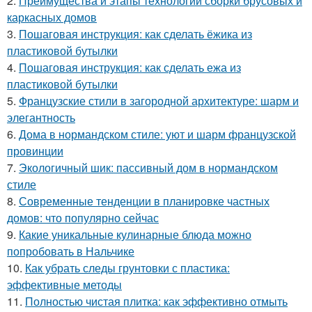
2.
Преимущества и этапы технологии сборки брусовых и
каркасных домов
3.
Пошаговая инструкция: как сделать ёжика из
пластиковой бутылки
4.
Пошаговая инструкция: как сделать ежа из
пластиковой бутылки
5.
Французские стили в загородной архитектуре: шарм и
элегантность
6.
Дома в нормандском стиле: уют и шарм французской
провинции
7.
Экологичный шик: пассивный дом в нормандском
стиле
8.
Современные тенденции в планировке частных
домов: что популярно сейчас
9.
Какие уникальные кулинарные блюда можно
попробовать в Нальчике
10.
Как убрать следы грунтовки с пластика:
эффективные методы
11.
Полностью чистая плитка: как эффективно отмыть