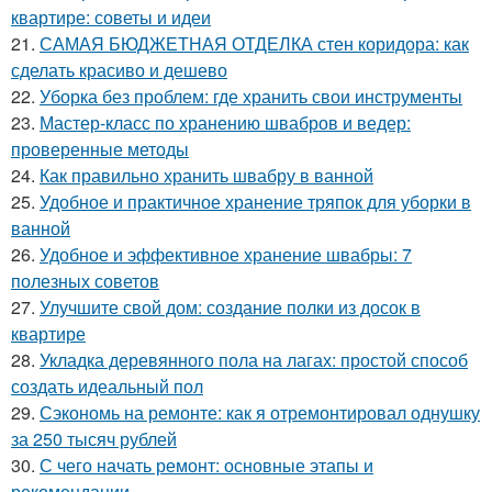
квартире: советы и идеи
21.
САМАЯ БЮДЖЕТНАЯ ОТДЕЛКА стен коридора: как
сделать красиво и дешево
22.
Уборка без проблем: где хранить свои инструменты
23.
Мастер-класс по хранению швабров и ведер:
проверенные методы
24.
Как правильно хранить швабру в ванной
25.
Удобное и практичное хранение тряпок для уборки в
ванной
26.
Удобное и эффективное хранение швабры: 7
полезных советов
27.
Улучшите свой дом: создание полки из досок в
квартире
28.
Укладка деревянного пола на лагах: простой способ
создать идеальный пол
29.
Сэкономь на ремонте: как я отремонтировал однушку
за 250 тысяч рублей
30.
С чего начать ремонт: основные этапы и
рекомендации