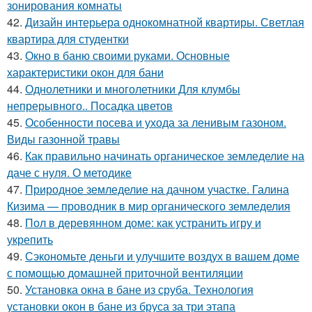
зонирования комнаты
42.
Дизайн интерьера однокомнатной квартиры. Светлая
квартира для студентки
43.
Окно в баню своими руками. Основные
характеристики окон для бани
44.
Однолетники и многолетники Для клумбы
непрерывного.. Посадка цветов
45.
Особенности посева и ухода за ленивым газоном.
Виды газонной травы
46.
Как правильно начинать органическое земледелие на
даче с нуля. О методике
47.
Природное земледелие на дачном участке. Галина
Кизима — проводник в мир органического земледелия
48.
Пол в деревянном доме: как устранить игру и
укрепить
49.
Сэкономьте деньги и улучшите воздух в вашем доме
с помощью домашней приточной вентиляции
50.
Установка окна в бане из сруба. Технология
установки окон в бане из бруса за три этапа