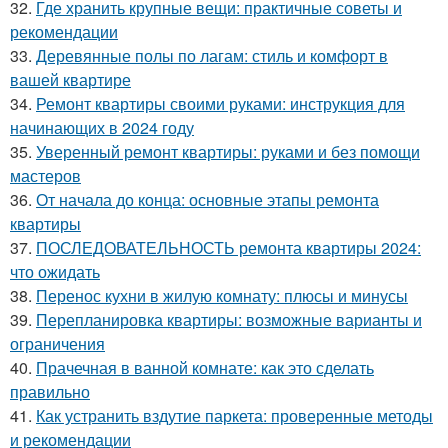
32.
Где хранить крупные вещи: практичные советы и
рекомендации
33.
Деревянные полы по лагам: стиль и комфорт в
вашей квартире
34.
Ремонт квартиры своими руками: инструкция для
начинающих в 2024 году
35.
Уверенный ремонт квартиры: руками и без помощи
мастеров
36.
От начала до конца: основные этапы ремонта
квартиры
37.
ПОСЛЕДОВАТЕЛЬНОСТЬ ремонта квартиры 2024:
что ожидать
38.
Перенос кухни в жилую комнату: плюсы и минусы
39.
Перепланировка квартиры: возможные варианты и
ограничения
40.
Прачечная в ванной комнате: как это сделать
правильно
41.
Как устранить вздутие паркета: проверенные методы
и рекомендации