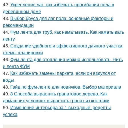
42.
Укрепление лаг: как избежать прогибания пола в
деревянном доме
43.
Выбор бруса для лаг пола: основные факторы и
рекомендации
44.
Фум лента для труб, как наматывать. Как наматывать
ленту
45.
Создание удобного и эффективного дачного участка:
схемы планировки
46.
Фум лента для отопления можно использовать. Нить
и лента ФУМ
47.
Как избежать замены паркета, если он вздулся от
воды
48.
Гайд по фум-ленте для новичков. Выбор материала
49.
3 Способа вырастить гранатовое дерево. Как
домашних условиях вырастить гранат из косточки
50.
Изменение интерьера за 1 выходные: рецепты
успеха