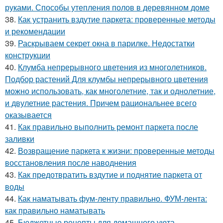
руками. Способы утепления полов в деревянном доме
38.
Как устранить вздутие паркета: проверенные методы
и рекомендации
39.
Раскрываем секрет окна в парилке. Недостатки
конструкции
40.
Клумба непрерывного цветения из многолетников.
Подбор растений Для клумбы непрерывного цветения
можно использовать, как многолетние, так и однолетние,
и двулетние растения. Причем рациональнее всего
оказывается
41.
Как правильно выполнить ремонт паркета после
заливки
42.
Возвращение паркета к жизни: проверенные методы
восстановления после наводнения
43.
Как предотвратить вздутие и поднятие паркета от
воды
44.
Как наматывать фум-ленту правильно. ФУМ-лента:
как правильно наматывать
45.
Бюджетные рецепты для домашнего уюта