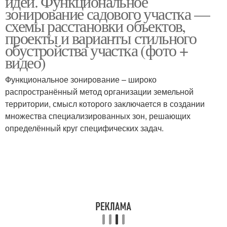
идеи. Функциональное
зонирование садового участка —
схемы расстановки объектов,
проекты и варианты стильного
Зоны при классической
обустройства участка (фото +
Основные зоны
планировке
видео)
Функциональное зонирование – широко
распространённый метод организации земельной
Зоны на дачном участке
Правильные зоны
территории, смысл которого заключается в создании
множества специализированных зон, решающих
определённый круг специфических задач.