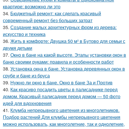
квартире: возможно ли это
34.
Бюджетный ремонт: как сделать красивый
современный ремонт без больших затрат
35.
Создание малых архитектурных форм из дерева:
искусство и техника
36.
Жить в комфорте: Двушка 50 м² в Бутово для семьи с
двумя детьми
37.
Окно в бане на какой высоте. Этапы установки окон в
баню своими руками: правила и особенности работ
38.
Установка окна в бане. Установка деревянных окон в
срубе и бане из бруса
39.
Нужно ли окно в бане. Окно в бане За и Против
40.
Как красиво посадить цветы в палисаднике перед
домом. Красивый палисадник перед домом — 50 фото
идей для вдохновения
41.
Клумба непрерывного цветения из многолетников.
Подбор растений Для клумбы непрерывного цветения
можно использовать, как многолетние, так и однолетние,