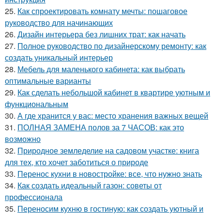
25.
Как спроектировать комнату мечты: пошаговое
руководство для начинающих
26.
Дизайн интерьера без лишних трат: как начать
27.
Полное руководство по дизайнерскому ремонту: как
создать уникальный интерьер
28.
Мебель для маленького кабинета: как выбрать
оптимальные варианты
29.
Как сделать небольшой кабинет в квартире уютным и
функциональным
30.
А где хранится у вас: место хранения важных вещей
31.
ПОЛНАЯ ЗАМЕНА полов за 7 ЧАСОВ: как это
возможно
32.
Природное земледелие на садовом участке: книга
для тех, кто хочет заботиться о природе
33.
Перенос кухни в новостройке: все, что нужно знать
34.
Как создать идеальный газон: советы от
профессионала
35.
Переносим кухню в гостиную: как создать уютный и