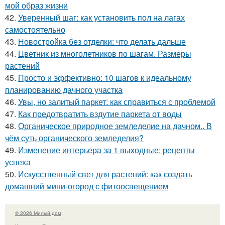
мой образ жизни
42.
Уверенный шаг: как установить пол на лагах
самостоятельно
43.
Новостройка без отделки: что делать дальше
44.
Цветник из многолетников по шагам. Размеры
растений
45.
Просто и эффективно: 10 шагов к идеальному
планированию дачного участка
46.
Увы, но залитый паркет: как справиться с проблемой
47.
Как предотвратить вздутие паркета от воды
48.
Органическое природное земледелие на дачном.. В
чём суть органического земледелия?
49.
Изменение интерьера за 1 выходные: рецепты
успеха
50.
Искусственный свет для растений: как создать
домашний мини-огород с фитоосвещением
© 2026 Милый дом