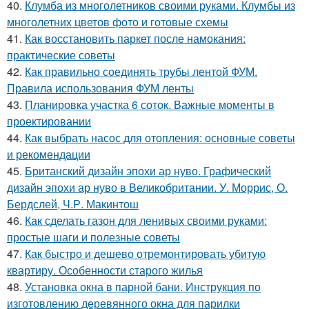
40.
Клумба из многолетников своими руками. Клумбы из
многолетних цветов фото и готовые схемы
41.
Как восстановить паркет после намокания:
практические советы
42.
Как правильно соединять трубы лентой ФУМ.
Правила использования ФУМ ленты
43.
Планировка участка 6 соток. Важные моменты в
проектировании
44.
Как выбрать насос для отопления: основные советы
и рекомендации
45.
Британский дизайн эпохи ар нуво. Графический
дизайн эпохи ар нуво в Великобритании. У. Моррис, О.
Бердслей, Ч.Р. Макинтош
46.
Как сделать газон для ленивых своими руками:
простые шаги и полезные советы
47.
Как быстро и дешево отремонтировать убитую
квартиру. Особенности старого жилья
48.
Установка окна в парной бани. Инструкция по
изготовлению деревянного окна для парилки