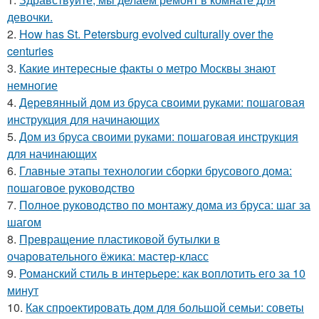
девочки.
2.
How has St. Petersburg evolved culturally over the
centuries
3.
Какие интересные факты о метро Москвы знают
немногие
4.
Деревянный дом из бруса своими руками: пошаговая
инструкция для начинающих
5.
Дом из бруса своими руками: пошаговая инструкция
для начинающих
6.
Главные этапы технологии сборки брусового дома:
пошаговое руководство
7.
Полное руководство по монтажу дома из бруса: шаг за
шагом
8.
Превращение пластиковой бутылки в
очаровательного ёжика: мастер-класс
9.
Романский стиль в интерьере: как воплотить его за 10
минут
10.
Как спроектировать дом для большой семьи: советы