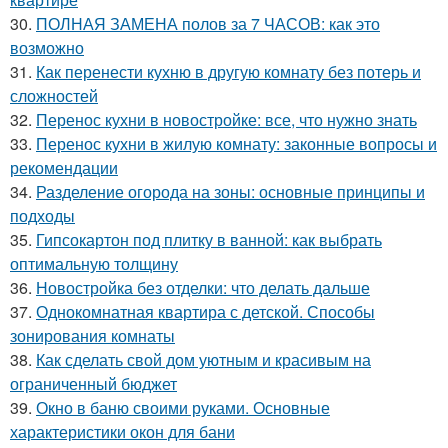
30.
ПОЛНАЯ ЗАМЕНА полов за 7 ЧАСОВ: как это
возможно
31.
Как перенести кухню в другую комнату без потерь и
сложностей
32.
Перенос кухни в новостройке: все, что нужно знать
33.
Перенос кухни в жилую комнату: законные вопросы и
рекомендации
34.
Разделение огорода на зоны: основные принципы и
подходы
35.
Гипсокартон под плитку в ванной: как выбрать
оптимальную толщину
36.
Новостройка без отделки: что делать дальше
37.
Однокомнатная квартира с детской. Способы
зонирования комнаты
38.
Как сделать свой дом уютным и красивым на
ограниченный бюджет
39.
Окно в баню своими руками. Основные
характеристики окон для бани