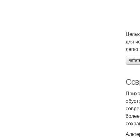
Целью
для и
легко
читат
Сов
Прихо
обуст
совре
более
сохра
Альте