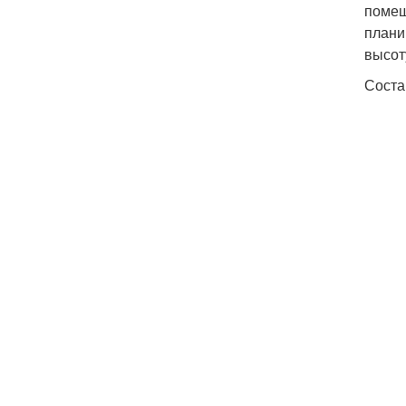
помещ
плани
высот
Соста