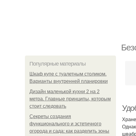
Без
Популярные материалы
Шкаф купе с туалетным столиком.
Варианты внутренней планировки
Дизайн маленькой кухни 2 на 2
метра. Главные принципы, которым
стоит следовать
Удо
Секреты создания
Хране
функционального и эстетичного
Однак
огорода и сада: как разделить зоны
швабр