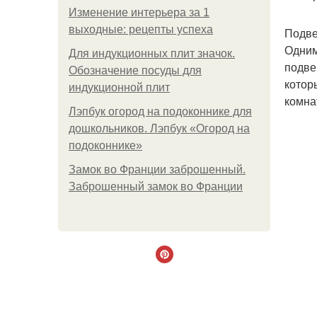
Изменение интерьера за 1
выходные: рецепты успеха
Подве
Одним
Для индукционных плит значок.
подве
Обозначение посуды для
котор
индукционной плит
комна
Лэпбук огород на подоконнике для
дошкольников. Лэпбук «Огород на
подоконнике»
Замок во Франции заброшенный.
Заброшенный замок во Франции