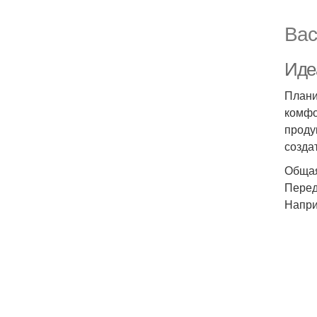
Вас
Иде
Плани
комфо
проду
созда
Общая
Перед
Напри