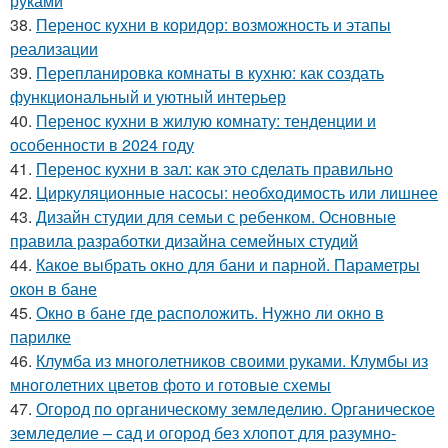
руками
38.
Перенос кухни в коридор: возможность и этапы
реализации
39.
Перепланировка комнаты в кухню: как создать
функциональный и уютный интерьер
40.
Перенос кухни в жилую комнату: тенденции и
особенности в 2024 году
41.
Перенос кухни в зал: как это сделать правильно
42.
Циркуляционные насосы: необходимость или лишнее
43.
Дизайн студии для семьи с ребенком. Основные
правила разработки дизайна семейных студий
44.
Какое выбрать окно для бани и парной. Параметры
окон в бане
45.
Окно в бане где расположить. Нужно ли окно в
парилке
46.
Клумба из многолетников своими руками. Клумбы из
многолетних цветов фото и готовые схемы
47.
Огород по органическому земледелию. Органическое
земледелие – сад и огород без хлопот для разумно-