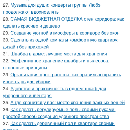
27.
Музыка для души: концерты группы Любэ
продолжают вдохновлять
28.
САМАЯ БЮДЖЕТНАЯ ОТДЕЛКА стен коридора: как
сделать красиво и дешево
29.
Создание уютной атмосферы в коридоре без окон
30.
Сделать из одной комнаты комфортную квартиру:
дизайн без прихожей
31.
Швабра в доме: лучшие места для хранения
32.
Эффективное хранение швабры и пылесоса:
основные принципы
33.
Организация пространства: как правильно хранить
инвентарь для уборки
34.
Удобство и практичность в одном: шкаф для
уборочного инвентаря
35.
А где хранится у вас: место хранения важных вещей
36.
Как сделать регулируемые полы своими руками:
простой способ создания удобного пространства
37.
Как сделать деревянный пол в квартире своими