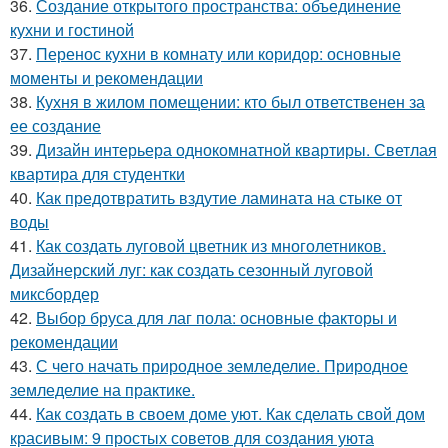
36.
Создание открытого пространства: объединение
кухни и гостиной
37.
Перенос кухни в комнату или коридор: основные
моменты и рекомендации
38.
Кухня в жилом помещении: кто был ответственен за
ее создание
39.
Дизайн интерьера однокомнатной квартиры. Светлая
квартира для студентки
40.
Как предотвратить вздутие ламината на стыке от
воды
41.
Как создать луговой цветник из многолетников.
Дизайнерский луг: как создать сезонный луговой
миксбордер
42.
Выбор бруса для лаг пола: основные факторы и
рекомендации
43.
С чего начать природное земледелие. Природное
земледелие на практике.
44.
Как создать в своем доме уют. Как сделать свой дом
красивым: 9 простых советов для создания уюта