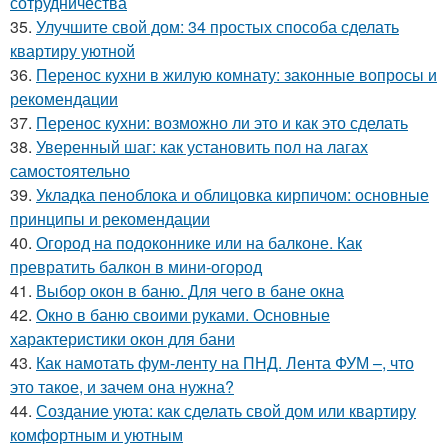
сотрудничества
35.
Улучшите свой дом: 34 простых способа сделать
квартиру уютной
36.
Перенос кухни в жилую комнату: законные вопросы и
рекомендации
37.
Перенос кухни: возможно ли это и как это сделать
38.
Уверенный шаг: как установить пол на лагах
самостоятельно
39.
Укладка пеноблока и облицовка кирпичом: основные
принципы и рекомендации
40.
Огород на подоконнике или на балконе. Как
превратить балкон в мини-огород
41.
Выбор окон в баню. Для чего в бане окна
42.
Окно в баню своими руками. Основные
характеристики окон для бани
43.
Как намотать фум-ленту на ПНД. Лента ФУМ –, что
это такое, и зачем она нужна?
44.
Создание уюта: как сделать свой дом или квартиру
комфортным и уютным