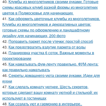
40.
Клумбы из многолетников своими руками. Готовые
схемы красивых клумб разной формы из многолетних
цветов в Подмосковье для начинающих
41.
Как оформить цветочные клумбы из многолетников.
Клумбы из многолетников и декоративных цветов:
готовые схемы по оформлению и ландшафтному
дизайну для начинающих, 200 фото
42.
Поправить паркет после утечки: простой способ
43.
Как предотвратить вздутие паркета от воды
44.
Планировка участка 6 соток. Важные моменты в
проектировании
45.
Как наматывать фум-ленту правильно. ФУМ-лента:
как правильно наматывать
46.
Секреты домашнего уюта своими руками. Идеи для
кухни
47.
Как сделать комнату уютнее. Шесть секретов,
которые сделают вашу комнату уютной и стильной: их
используют в гостиницах
48.
Как создать уют и гармонию в интерьере..