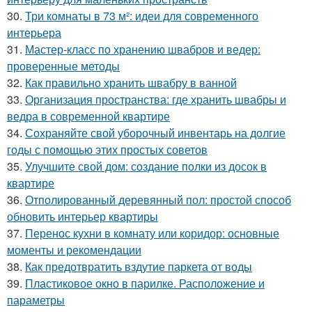
30.
Три комнаты в 73 м²: идеи для современного
интерьера
31.
Мастер-класс по хранению швабров и ведер:
проверенные методы
32.
Как правильно хранить швабру в ванной
33.
Организация пространства: где хранить швабры и
ведра в современной квартире
34.
Сохраняйте свой уборочный инвентарь на долгие
годы с помощью этих простых советов
35.
Улучшите свой дом: создание полки из досок в
квартире
36.
Отполированный деревянный пол: простой способ
обновить интерьер квартиры
37.
Перенос кухни в комнату или коридор: основные
моменты и рекомендации
38.
Как предотвратить вздутие паркета от воды
39.
Пластиковое окно в парилке. Расположение и
параметры