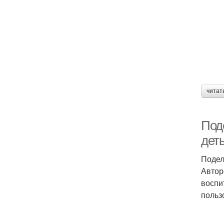
читат
Под
дет
Подел
Автор
воспи
польз