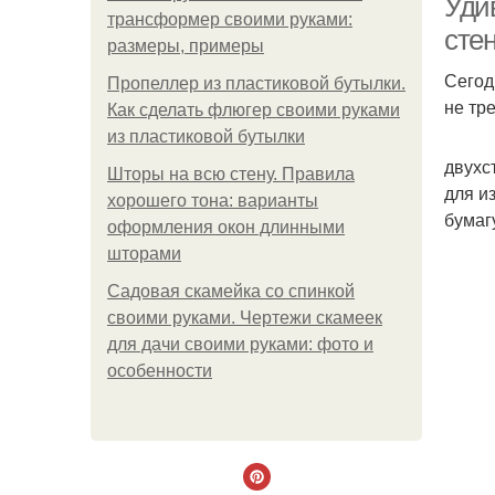
Уди
трансформер своими руками:
сте
размеры, примеры
Сегод
Пропеллер из пластиковой бутылки.
не тр
Как сделать флюгер своими руками
из пластиковой бутылки
двухс
Шторы на всю стену. Правила
для и
хорошего тона: варианты
бумаг
оформления окон длинными
шторами
Садовая скамейка со спинкой
своими руками. Чертежи скамеек
для дачи своими руками: фото и
особенности