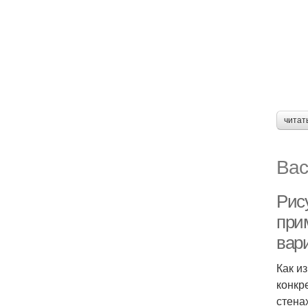
читат
Вас
Рису
при
вар
Как и
конкр
стена