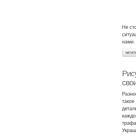
Не ст
ситуа
нами.
читат
Рис
сво
Разно
такое
детал
каждо
трафа
Украш