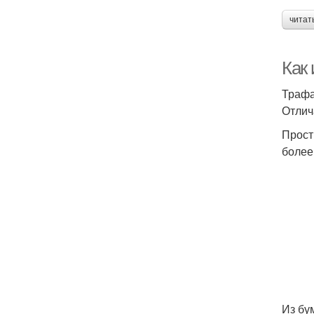
читат
Как
Трафа
Отлич
Прост
более
Из бу