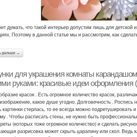
оит думать, что такой интерьер допустим лишь для детской
циях. Поэтому в данной статье мы и рассмотрим, как сделат
ь дальше →
унки для украшения комнаты карандашом. 
ими руками: красивые идеи оформления (
образие красок . Есть огромное количество красок, различа
 изображение, какое душе угодно. Долговечность . Роспись н
ь картинки стерлась, то ее всегда можно подретушировать и
му . Чтобы расписать стены, не нужно быть профессионал
реты (которых тоже огромное количество) и сделать рисуно
ающая разрисовка может скрыть царапину или скол. Ведь к