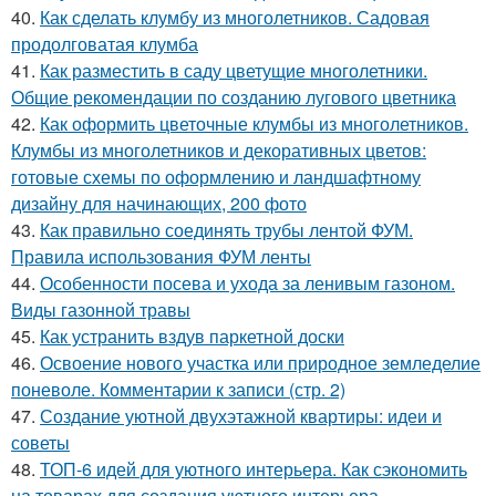
40.
Как сделать клумбу из многолетников. Садовая
продолговатая клумба
41.
Как разместить в саду цветущие многолетники.
Общие рекомендации по созданию лугового цветника
42.
Как оформить цветочные клумбы из многолетников.
Клумбы из многолетников и декоративных цветов:
готовые схемы по оформлению и ландшафтному
дизайну для начинающих, 200 фото
43.
Как правильно соединять трубы лентой ФУМ.
Правила использования ФУМ ленты
44.
Особенности посева и ухода за ленивым газоном.
Виды газонной травы
45.
Как устранить вздув паркетной доски
46.
Освоение нового участка или природное земледелие
поневоле. Комментарии к записи (стр. 2)
47.
Создание уютной двухэтажной квартиры: идеи и
советы
48.
ТОП-6 идей для уютного интерьера. Как сэкономить
на товарах для создания уютного интерьера