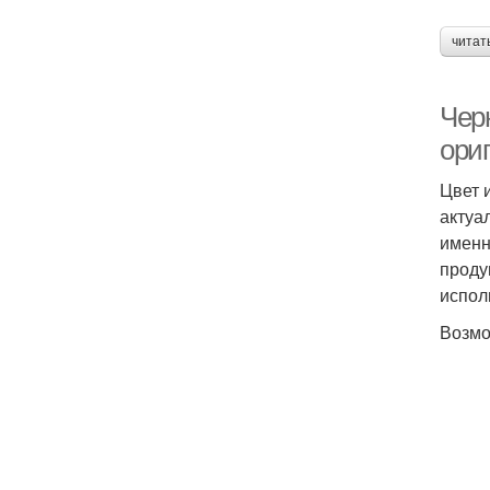
читат
Чер
ори
Цвет 
актуа
именн
проду
испол
Возмо