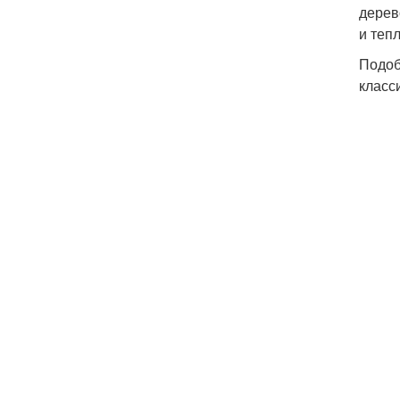
дерев
и тепл
Подоб
класс