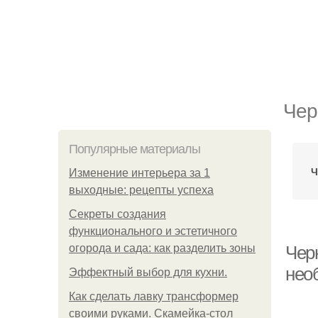
Чер
Популярные материалы
Ч
Изменение интерьера за 1
выходные: рецепты успеха
Секреты создания
функционального и эстетичного
огорода и сада: как разделить зоны
Чер
нео
Эффектный выбор для кухни.
Как сделать лавку трансформер
своими руками. Скамейка-стол