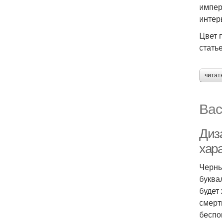
импер
интер
Цвет 
стать
читат
Вас
Диз
хар
Черны
буква
будет
смерт
беспо