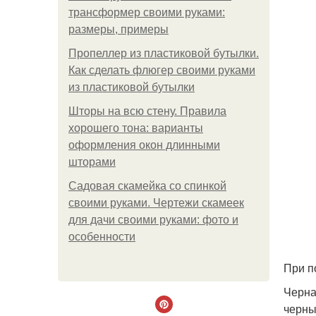
трансформер своими руками:
размеры, примеры
Пропеллер из пластиковой бутылки.
Как сделать флюгер своими руками
из пластиковой бутылки
Шторы на всю стену. Правила
хорошего тона: варианты
оформления окон длинными
шторами
Садовая скамейка со спинкой
своими руками. Чертежи скамеек
для дачи своими руками: фото и
особенности
При п
Черна
черны