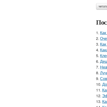
читат
Пос
1.
Как
2.
Оче
3.
Как
4.
Как
5.
Кле
6.
Деш
7.
Hea
8.
Луч
9.
Сов
10.
До
11.
Ка
12.
Эф
13.
Ка