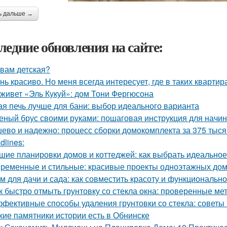
ь дальше →
ледние обновления на сайте:
 вам детская?
нь красиво. Но меня всегда интересует, где в таких квартир
 живет «Эль Кукуй»: дом Тони Фергюсона
ая печь лучше для бани: выбор идеального варианта
еный брус своими руками: пошаговая инструкция для нач
ево и надежно: процесс сборки домокомплекта за 375 тысяч
dlines:
шие планировки домов и коттеджей: как выбрать идеальн
ременные и стильные: красивые проекты одноэтажных до
м для дачи и сада: как совместить красоту и функционально
к быстро отмыть грунтовку со стекла окна: проверенные ме
фективные способы удаления грунтовки со стекла: советы
кие памятники истории есть в Обнинске