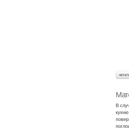
читат
Мат
В слу
кухню
повер
погло