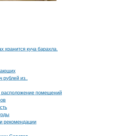
ах хранится куча барахла.
инающих
 рублей из..
ое расположение помещений
мов
сть
тоды
 и рекомендации