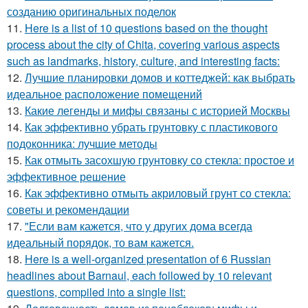
созданию оригинальных поделок
11.
Here is a list of 10 questions based on the thought
process about the city of Chita, covering various aspects
such as landmarks, history, culture, and interesting facts:
12.
Лучшие планировки домов и коттеджей: как выбрать
идеальное расположение помещений
13.
Какие легенды и мифы связаны с историей Москвы
14.
Как эффективно убрать грунтовку с пластикового
подоконника: лучшие методы
15.
Как отмыть засохшую грунтовку со стекла: простое и
эффективное решение
16.
Как эффективно отмыть акриловый грунт со стекла:
советы и рекомендации
17.
"Если вам кажется, что у других дома всегда
идеальный порядок, то вам кажется.
18.
Here is a well-organized presentation of 6 Russian
headlines about Barnaul, each followed by 10 relevant
questions, compiled into a single list: