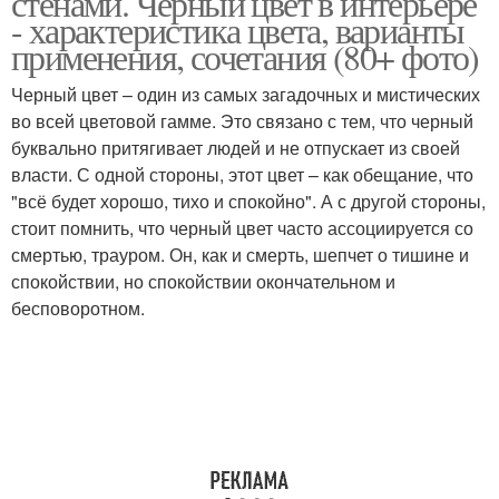
стенами. Чёрный цвет в интерьере
- характеристика цвета, варианты
применения, сочетания (80+ фото)
Спальни в черных
Обои под черную
Черный цвет – один из самых загадочных и мистических
тонах
мебель
во всей цветовой гамме. Это связано с тем, что черный
буквально притягивает людей и не отпускает из своей
власти. С одной стороны, этот цвет – как обещание, что
"всё будет хорошо, тихо и спокойно". А с другой стороны,
Фасады для кухни
Матовая кухня
стоит помнить, что черный цвет часто ассоциируется со
смертью, трауром. Он, как и смерть, шепчет о тишине и
спокойствии, но спокойствии окончательном и
бесповоротном.
Кухня с глянцевыми и